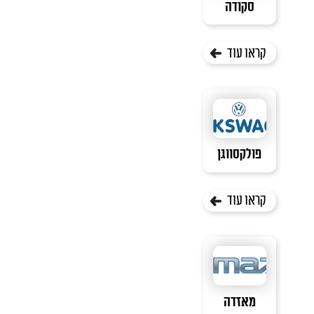
סקודה
קראו עוד
פולקסווגן
קראו עוד
מאזדה