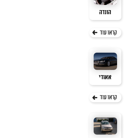
הונדה
קראו עוד
אאודי
קראו עוד