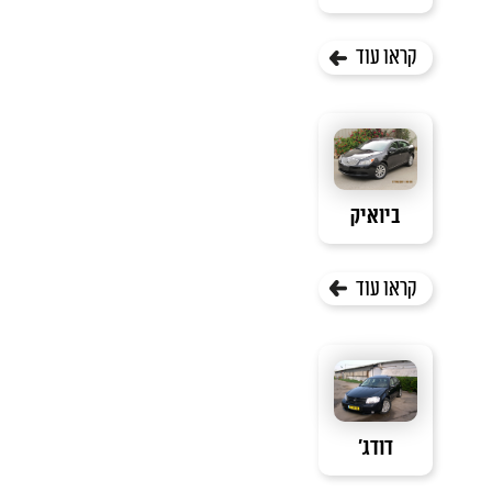
קראו עוד
ביואיק
קראו עוד
דודג'