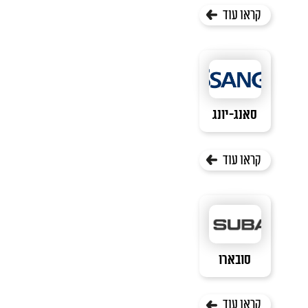
קראו עוד
סאנג-יונג
קראו עוד
סובארו
קראו עוד