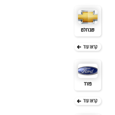
שברולט
קראו עוד
פורד
קראו עוד