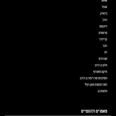
BMW
אופל
ביואיק
דודג'
דיהטסו
סרטונים
קרייזלר
רובר
רנו
שברולט
חלון גג לרכב
תיקון סאנרוף
חשיבותו של ריפוד גג לרכב
למה לעשות סאן רוף?
חלונות גג
מאמרים רלוונטיים