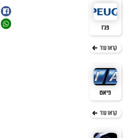
פג'ו
קראו עוד
פיאט
קראו עוד