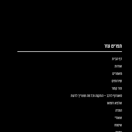
תפריט עזר
דף הבית
אודות
מאמרים
שירותים
צור קשר
סאנרוף לרכב – התקנה וכל מה שצריך לדעת
אלפא רומאו
הונדה
אאודי
איסוזו