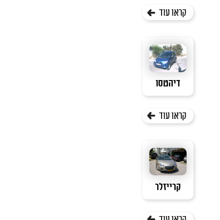
קראו עוד
דיהטסו
קראו עוד
קרייזלר
קראו עוד