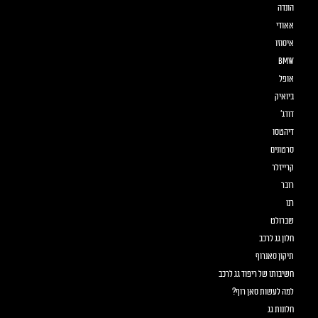
הונדה
אאודי
איסוזו
BMW
אופל
ביואיק
דודג'
דיהטסו
סרטונים
קרייזלר
רובר
רנו
שברולט
חלון גג לרכב
תיקון סאנרוף
חשיבותו של ריפוד גג לרכב
למה לעשות סאן רוף?
חלונות גג