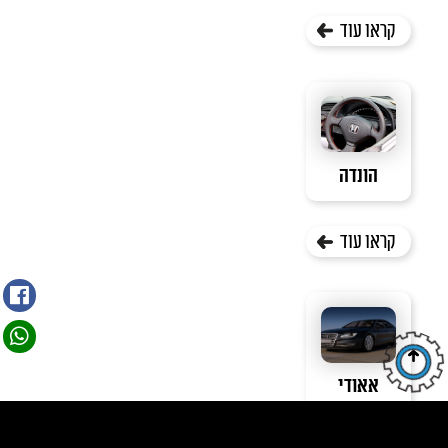
קראו עוד
הונדה
קראו עוד
אאודי