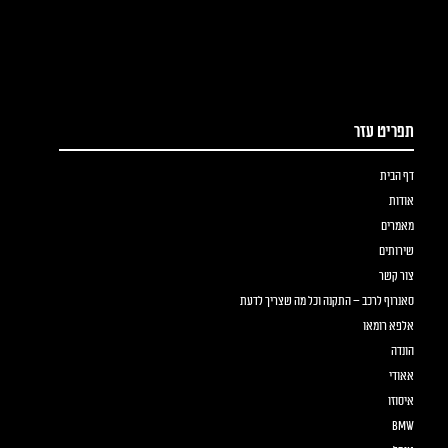
קראו עוד
תפריט עזר
דף הבית
אודות
מאמרים
שירותים
צור קשר
סאנרוף לרכב – התקנה וכל מה שצריך לדעת
אלפא רומאו
הונדה
אאודי
איסוזו
BMW