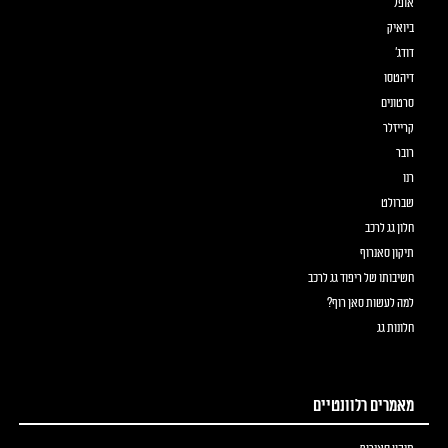
אופל
ביואיק
דודג'
דיהטסו
סרטונים
קרייזלר
רובר
רנו
שברולט
חלון גג לרכב
תיקון סאנרוף
חשיבותו של ריפוד גג לרכב
למה לעשות סאן רוף?
חלונות גג
מאמרים רלוונטיים