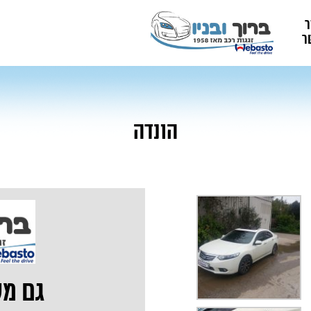
ר
ר
הונדה
גם מק