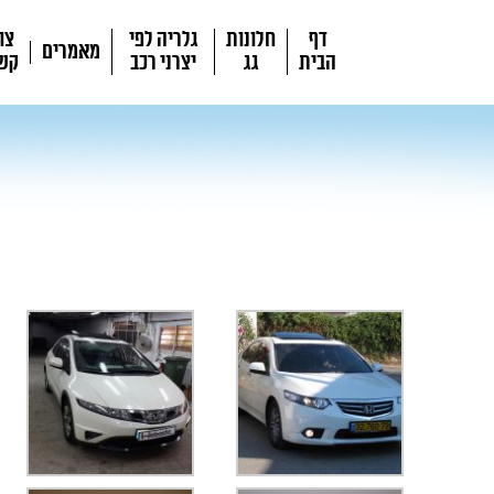
דף
חלונות
גלריה לפי
צו
מאמרים
הבית
גג
יצרני רכב
קש