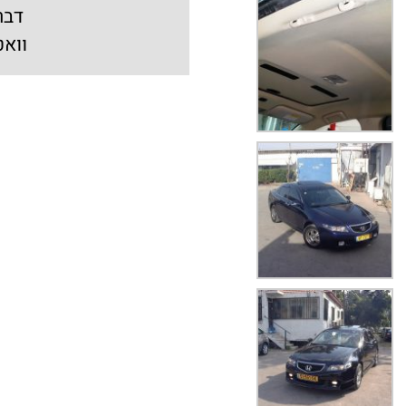
דבר
וואט