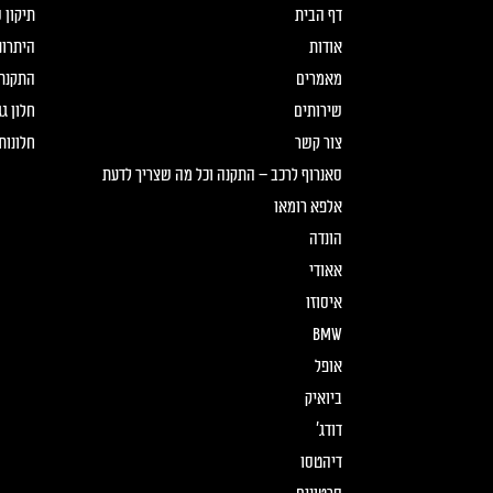
דף הבית
תיקון 
אודות
היתרונ
מאמרים
התקנת 
שירותים
חלון ג
צור קשר
חלונות 
סאנרוף לרכב – התקנה וכל מה שצריך לדעת
אלפא רומאו
הונדה
אאודי
איסוזו
BMW
אופל
ביואיק
דודג'
דיהטסו