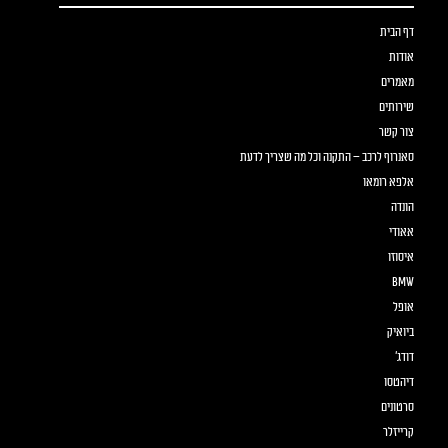
דף הבית
אודות
מאמרים
שירותים
צור קשר
סאנרוף לרכב – התקנה וכל מה שצריך לדעת
אלפא רומאו
הונדה
אאודי
איסוזו
BMW
אופל
ביואיק
דודג'
דיהטסו
סרטונים
קרייזלר