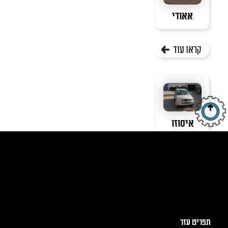
אאודי
קראו עוד
איסוזו
קראו עוד
תפריט עזר